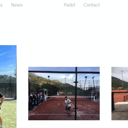
es
News
Nos Photos
Padel
Contact